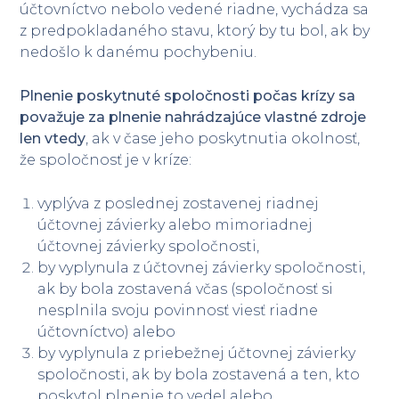
účtovníctvo nebolo vedené riadne, vychádza sa
z predpokladaného stavu, ktorý by tu bol, ak by
nedošlo k danému pochybeniu.
Plnenie poskytnuté spoločnosti počas krízy sa
považuje za plnenie nahrádzajúce vlastné zdroje
len vtedy
, ak v čase jeho poskytnutia okolnosť,
že spoločnosť je v kríze:
vyplýva z poslednej zostavenej riadnej
účtovnej závierky alebo mimoriadnej
účtovnej závierky spoločnosti,
by vyplynula z účtovnej závierky spoločnosti,
ak by bola zostavená včas (spoločnosť si
nesplnila svoju povinnosť viesť riadne
účtovníctvo) alebo
by vyplynula z priebežnej účtovnej závierky
spoločnosti, ak by bola zostavená a ten, kto
poskytol plnenie to vedel alebo