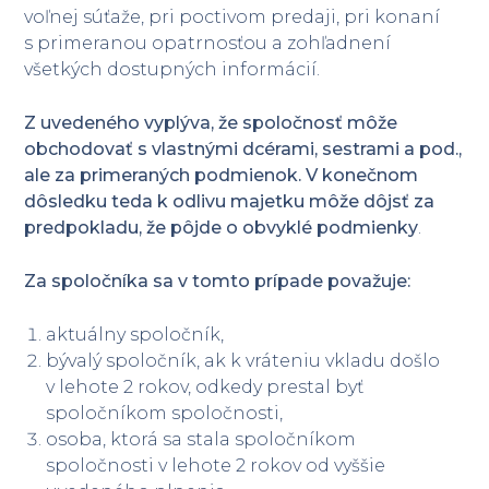
voľnej súťaže, pri poctivom predaji, pri konaní
s primeranou opatrnosťou a zohľadnení
všetkých dostupných informácií.
Z uvedeného vyplýva, že spoločnosť môže
obchodovať s vlastnými dcérami, sestrami a pod.,
ale za primeraných podmienok. V konečnom
dôsledku teda k odlivu majetku môže dôjsť za
predpokladu, že pôjde o obvyklé podmienky
.
Za spoločníka sa v tomto prípade považuje:
aktuálny spoločník,
bývalý spoločník, ak k vráteniu vkladu došlo
v lehote 2 rokov, odkedy prestal byť
spoločníkom spoločnosti,
osoba, ktorá sa stala spoločníkom
spoločnosti v lehote 2 rokov od vyššie