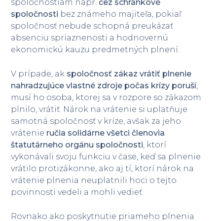
spoločnostiam napr.
cez schránkové
spoločnosti
bez známeho majiteľa, pokiaľ
spoločnosť nebude schopná preukázať
absenciu spriaznenosti a hodnovernú
ekonomickú kauzu predmetných plnení.
V prípade, ak
spoločnosť zákaz vrátiť plnenie
nahradzujúce vlastné zdroje počas krízy poruší
,
musí ho osoba, ktorej sa v rozpore so zákazom
plnilo, vrátiť. Nárok na vrátenie si uplatňuje
samotná spoločnosť v kríze, avšak za jeho
vrátenie
ručia solidárne všetci členovia
štatutárneho orgánu spoločnosti
, ktorí
vykonávali svoju funkciu v čase, keď sa plnenie
vrátilo protizákonne, ako aj tí, ktorí nárok na
vrátenie plnenia neuplatnili hoci o tejto
povinnosti vedeli a mohli vedieť.
Rovnako ako poskytnutie priameho plnenia