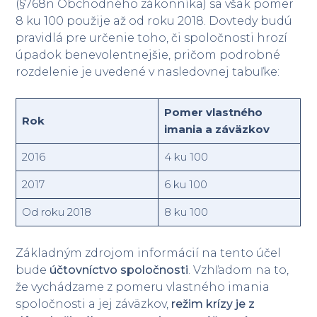
(§768n Obchodného zákonníka) sa však pomer
8 ku 100 použije až od roku 2018. Dovtedy budú
pravidlá pre určenie toho, či spoločnosti hrozí
úpadok benevolentnejšie, pričom podrobné
rozdelenie je uvedené v nasledovnej tabuľke:
Pomer vlastného
Rok
imania a záväzkov
2016
4 ku 100
2017
6 ku 100
Od roku 2018
8 ku 100
Základným zdrojom informácií na tento účel
bude
účtovníctvo spoločnosti
. Vzhľadom na to,
že vychádzame z pomeru vlastného imania
spoločnosti a jej záväzkov,
režim krízy je z