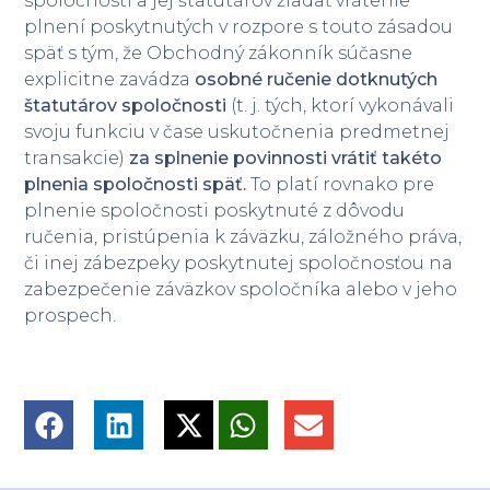
spoločnosti a jej štatutárov žiadať vrátenie
plnení poskytnutých v rozpore s touto zásadou
späť s tým, že Obchodný zákonník súčasne
explicitne zavádza
osobné ručenie dotknutých
štatutárov spoločnosti
(t. j. tých, ktorí vykonávali
svoju funkciu v čase uskutočnenia predmetnej
transakcie)
za splnenie povinnosti vrátiť takéto
plnenia spoločnosti späť.
To platí rovnako pre
plnenie spoločnosti poskytnuté z dôvodu
ručenia, pristúpenia k záväzku, záložného práva,
či inej zábezpeky poskytnutej spoločnosťou na
zabezpečenie záväzkov spoločníka alebo v jeho
prospech.