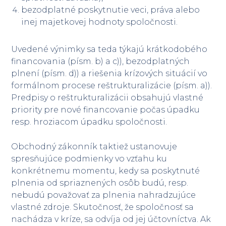
bezodplatné poskytnutie veci, práva alebo
inej majetkovej hodnoty spoločnosti.
Uvedené výnimky sa teda týkajú krátkodobého
financovania (písm. b) a c)), bezodplatných
plnení (písm. d)) a riešenia krízových situácií vo
formálnom procese reštrukturalizácie (písm. a)).
Predpisy o reštrukturalizácii obsahujú vlastné
priority pre nové financovanie počas úpadku
resp. hroziacom úpadku spoločnosti.
Obchodný zákonník taktiež ustanovuje
spresňujúce podmienky vo vzťahu ku
konkrétnemu momentu, kedy sa poskytnuté
plnenia od spriaznených osôb budú, resp.
nebudú považovať za plnenia nahradzujúce
vlastné zdroje. Skutočnosť, že spoločnosť sa
nachádza v kríze, sa odvíja od jej účtovníctva. Ak