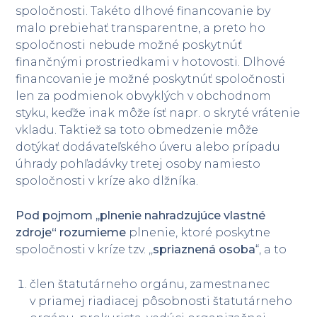
spoločnosti. Takéto dlhové financovanie by
malo prebiehať transparentne, a preto ho
spoločnosti nebude možné poskytnúť
finančnými prostriedkami v hotovosti. Dlhové
financovanie je možné poskytnúť spoločnosti
len za podmienok obvyklých v obchodnom
styku, keďže inak môže ísť napr. o skryté vrátenie
vkladu. Taktiež sa toto obmedzenie môže
dotýkať dodávateľského úveru alebo prípadu
úhrady pohľadávky tretej osoby namiesto
spoločnosti v kríze ako dlžníka.
Pod pojmom ,,plnenie nahradzujúce vlastné
zdroje“ rozumieme
plnenie, ktoré poskytne
spoločnosti v kríze tzv. ,,
spriaznená osoba
“, a to
člen štatutárneho orgánu, zamestnanec
v priamej riadiacej pôsobnosti štatutárneho