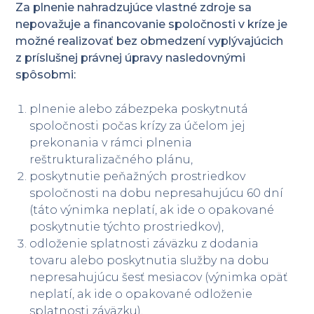
Za plnenie nahradzujúce vlastné zdroje sa
nepovažuje a financovanie spoločnosti v kríze je
možné realizovať bez obmedzení vyplývajúcich
z príslušnej právnej úpravy nasledovnými
spôsobmi:
plnenie alebo zábezpeka poskytnutá
spoločnosti počas krízy za účelom jej
prekonania v rámci plnenia
reštrukturalizačného plánu,
poskytnutie peňažných prostriedkov
spoločnosti na dobu nepresahujúcu 60 dní
(táto výnimka neplatí, ak ide o opakované
poskytnutie týchto prostriedkov),
odloženie splatnosti záväzku z dodania
tovaru alebo poskytnutia služby na dobu
nepresahujúcu šesť mesiacov (výnimka opäť
neplatí, ak ide o opakované odloženie
splatnosti záväzku),