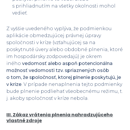
s prihliadnutím na všetky okolnosti mohol
vedieť.
Z vyššie uvedeného vyplýva, že podmienkou
aplikácie obmedzujúcej právnej úpravy
spoločnosti v kríze (vzťahujúcej sa na
poskytnuté úvery alebo obdobné plnenia, ktoré
im hospodársky zodpovedajú) je okrem
iného
vedomosť alebo aspoň potencionálna
možnosť vedomosti tzv. spriaznených osôb
o tom, že spoločnosť, ktorej plnenie poskytujú, je
v kríze
. V prípade nenaplnenia tejto podmienky
bude plnenie podliehať všeobecnému režimu, t.
j. akoby spoločnosť v kríze nebola.
III. Zákaz vrátenia plnenia nahradzujúceho
vlastné zdroje