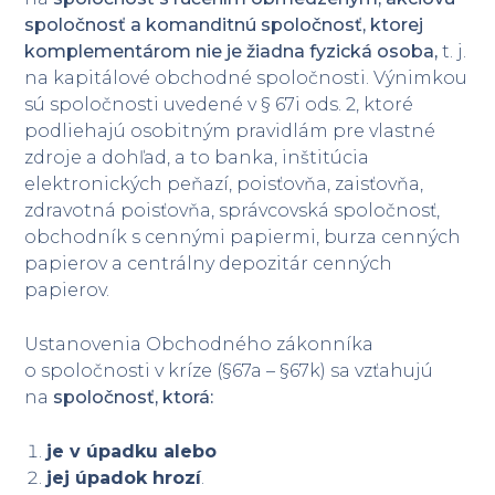
spoločnosť a komanditnú spoločnosť, ktorej
komplementárom nie je žiadna fyzická osoba,
t. j.
na kapitálové obchodné spoločnosti. Výnimkou
sú spoločnosti uvedené v § 67i ods. 2, ktoré
podliehajú osobitným pravidlám pre vlastné
zdroje a dohľad, a to banka, inštitúcia
elektronických peňazí, poisťovňa, zaisťovňa,
zdravotná poisťovňa, správcovská spoločnosť,
obchodník s cennými papiermi, burza cenných
papierov a centrálny depozitár cenných
papierov.
Ustanovenia Obchodného zákonníka
o spoločnosti v kríze (§67a – §67k) sa vzťahujú
na
spoločnosť, ktorá:
je v úpadku alebo
jej úpadok hrozí
.