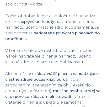
spoločnosti v kríze.
Počas obdobia, kedy sa spoločnosť nachádza
v kríze,
neplynú ani lehoty
na vrátenie plnenia
nahradzujúceho vlastné zdroje, čo znamená, že
spoločnosť sa
nedostane pri týchto plneniach do
omeškania.
V konkurze alebo v reštrukturalizácii možno
nárok na vrátenie plnenia nahradzujúceho
vlastné zdroje uplatniť ako pohľadávku.
Ak spoločnosť
zákaz vrátiť plnenia nahradzujúce
vlastné zdroje počas krízy poruší
(čo aj
započítaním, speňažením zálohu, exekúciou
alebo iným spôsobom),
musí ho osoba, ktorej sa
v rozpore so zákazom plnilo, vrátiť
. Nárok na
vrátenie plnenia si uplatňuje samotná