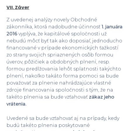
VII. Záver
Z uvedenej analýzy novely Obchodné
zákonníka, ktorá nadobudne účinnosť
1. januára
2016
vyplýva, že kapitálové spoločnosti už
nebudú môcť byť tak ako doposiaľ, jednoducho
financované v prípade ekonomických ťažkostí
zo strany svojich spriaznených osôb formou
úverov, pôžičiek a obdobných plnení, resp.
formou predlžovania lehôt splatnosti takýchto
plnení, nakoľko takáto forma pomoci sa bude
považovať za plnenie nahrádzajúce vlastné
zdroje financovania spoločnosti s tým, že na
takéto plnenia sa bude vzťahovať
zákaz jeho
vrátenia.
Uvedené sa bude vzťahovať aj na prípady, kedy
budú takéto plnenia poskytované