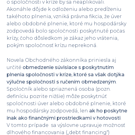
o spoločnosti v kríze by sa neaplikovali.
Akonáhle dôjde k odloženiu alebo predĺženiu
takéhoto plnenia, vzniká právna fikcia, že úver
alebo obdobné plnenie, ktoré mu hospodársky
zodpovedá bolo spoločnosti poskytnuté počas
krízy, čoho dôsledkom je zákaz jeho vrátenia,
pokým spoločnosť krízu neprekoná.
Novela Obchodného zákonníka priniesla aj
určité
obmedzenie súvisiace s poskytnutím
plnenia spoločnosti v kríze, ktoré sa však dotýka
výlučne spoločnosti s ručením obmedzeným
.
Spoločník alebo spriaznená osoba (pozn.
definíciu pozrite nižšie) môže poskytnúť
spoločnosti úver alebo obdobné plnenie, ktoré
mu hospodársky zodpovedá, len
ak ho poskytne
inak ako finančnými prostriedkami v hotovosti
.
V tomto prípade sa výslovne upravuje možnosť
dlhového financovania („debt financing“)