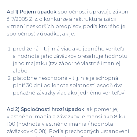
Ad 1) Pojem úpadok
spoločnosti upravuje zákon
č. 7/2005 Z. z. o konkurze a reštrukturalizácii
v znení neskorších predpisov, podľa ktorého je
spoločnosť v úpadku, ak je:
predlžená – t. j. má viac ako jedného veriteľa
a hodnota jeho záväzkov presahuje hodnotu
jeho majetku (tzv. záporné vlastné imanie)
alebo
platobne neschopná – t. j. nie je schopná
plniť 30 dní po lehote splatnosti aspoň dva
peňažné záväzky viac ako jednému veriteľovi.
Ad 2) Spoločnosti hrozí úpadok
, ak pomer jej
vlastného imania a záväzkov je menší ako 8 ku
100 (hodnota vlastného imania / hodnota
záväzkov ˂ 0,08). Podľa prechodných ustanovení