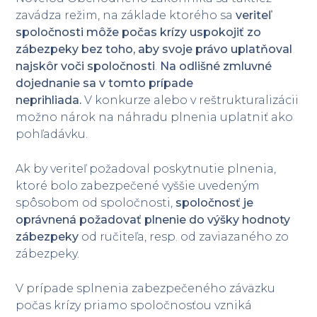
zavádza režim, na základe ktorého sa
veriteľ
spoločnosti môže počas krízy uspokojiť zo
zábezpeky bez toho, aby svoje právo uplatňoval
najskôr voči spoločnosti
.
Na odlišné zmluvné
dojednanie sa v tomto prípade
neprihliada.
V konkurze alebo v reštrukturalizácii
možno nárok na náhradu plnenia uplatniť ako
pohľadávku.
Ak by veriteľ požadoval poskytnutie plnenia,
ktoré bolo zabezpečené vyššie uvedeným
spôsobom od spoločnosti,
spoločnosť je
oprávnená požadovať plnenie do výšky hodnoty
zábezpeky
od ručiteľa, resp. od zaviazaného zo
zábezpeky.
V prípade splnenia zabezpečeného záväzku
počas krízy priamo spoločnosťou vzniká