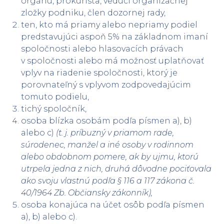
orgánu, prokurista, vedúci organizačnej
zložky podniku, člen dozornej rady,
ten, kto má priamy alebo nepriamy podiel
predstavujúci aspoň 5% na základnom imaní
spoločnosti alebo hlasovacích právach
v spoločnosti alebo má možnosť uplatňovať
vplyv na riadenie spoločnosti, ktorý je
porovnateľný s vplyvom zodpovedajúcim
tomuto podielu,
tichý spoločník,
osoba blízka osobám podľa písmen a), b)
alebo c)
(t. j. príbuzný v priamom rade,
súrodenec, manžel a iné osoby v rodinnom
alebo obdobnom pomere, ak by ujmu, ktorú
utrpela jedna z nich, druhá dôvodne pociťovala
ako svoju vlastnú podľa § 116 a 117 zákona č.
40/1964 Zb. Občiansky zákonník),
osoba konajúca na účet osôb podľa písmen
a), b) alebo c).