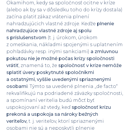
Okamihom, kedy sa spoločnosť ocitne v kríze
(alebo ak by sa v dôsledku toho do krízy dostala)
začína platiť zákaz vrátenia plnení
nahradzujúcich vlastné zdroje. Keďže
plnenie
nahradzujúce vlastné zdroje aj spolu
s príslušenstvom
(t. j. úrokom, úrokom
z omeškania, nákladmi spojenými s uplatnením
pohľadávky resp. inými sankciami)
a zmluvnou
pokutou nie je možné počas krízy spoločnosti
vrátiť
, znamená to, že
spoločnosť v kríze nemôže
splatiť úvery poskytnuté spoločníkmi
a ostatnými, vyššie uvedenými spriaznenými
osobami
. Týmto sa uvedené plnenia ,,de facto“
rekvalifikujú na podriadené záväzky spoločnosti,
a spomínaní veritelia budú môcť byť
uspokojovaní až vtedy, keď
spoločnosť krízu
prekoná a uspokoja sa nároky bežných
veriteľov,
t. j. veriteľov, ktorí spriaznenými
osobami nie sú a neposkytli plnenie