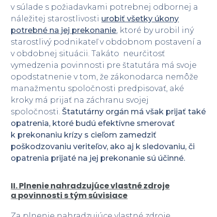
v súlade s požiadavkami potrebnej odbornej a
náležitej starostlivosti
urobiť všetky úkony
potrebné na jej prekonanie
, ktoré by urobil iný
starostlivý podnikateľ v obdobnom postavení a
v obdobnej situácii. Takáto neurčitosť
vymedzenia povinnosti pre štatutára má svoje
opodstatnenie v tom, že zákonodarca nemôže
manažmentu spoločnosti predpisovať, aké
kroky má prijať na záchranu svojej
spoločnosti.
Štatutárny orgán má však prijať také
opatrenia, ktoré budú efektívne smerovať
k prekonaniu krízy s cieľom zamedziť
poškodzovaniu veriteľov, ako aj k sledovaniu, či
opatrenia prijaté na jej prekonanie sú účinné.
II. Plnenie nahradzujúce vlastné zdroje
a povinnosti s tým súvisiace
Za plnenie nahradzujúce vlastné zdroje