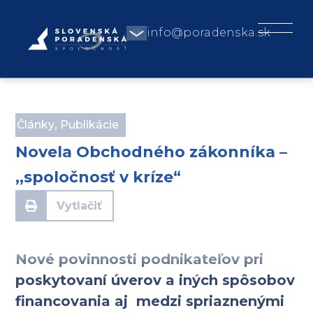
info@poradenska.sk
Články
,
Publikácie
Novela Obchodného zákonníka –
,,spoločnosť v kríze“
Vytlačiť
Nové povinnosti podnikateľov pri
poskytovaní úverov a iných spôsobov
financovania aj medzi spriaznenými