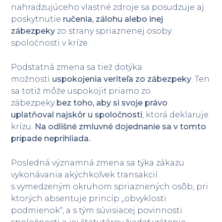
nahradzujúceho vlastné zdroje sa posudzuje aj
poskytnutie
ručenia, zálohu alebo inej
zábezpeky
zo strany spriaznenej osoby
spoločnosti v kríze.
Podstatná zmena sa tiež dotýka
možnosti
uspokojenia veriteľa zo zábezpeky
. Ten
sa totiž môže uspokojiť priamo zo
zábezpeky
bez toho, aby si svoje právo
uplatňoval najskôr u spoločnosti
, ktorá deklaruje
krízu.
Na odlišné zmluvné dojednanie sa v tomto
prípade neprihliada.
Posledná významná zmena sa týka zákazu
vykonávania akýchkoľvek transakcií
s vymedzeným okruhom spriaznených osôb, pri
ktorých absentuje princíp „obvyklosti
podmienok“, a s tým súvisiacej povinnosti