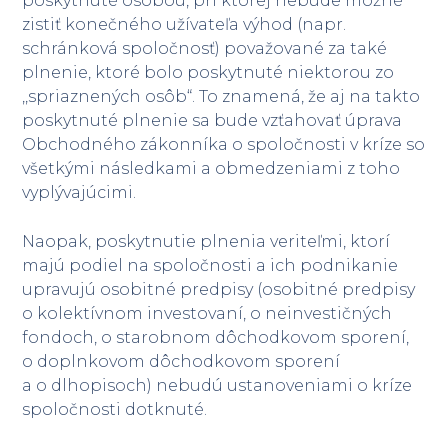
poskytnuté osobou, pri ktorej nebude možné
zistiť konečného užívateľa výhod (napr.
schránková spoločnosť) považované za také
plnenie, ktoré bolo poskytnuté niektorou zo
,,spriaznených osôb“. To znamená, že aj na takto
poskytnuté plnenie sa bude vzťahovať úprava
Obchodného zákonníka o spoločnosti v kríze so
všetkými následkami a obmedzeniami z toho
vyplývajúcimi.
Naopak, poskytnutie plnenia veriteľmi, ktorí
majú podiel na spoločnosti a ich podnikanie
upravujú osobitné predpisy (osobitné predpisy
o kolektívnom investovaní, o neinvestičných
fondoch, o starobnom dôchodkovom sporení,
o doplnkovom dôchodkovom sporení
a o dlhopisoch) nebudú ustanoveniami o kríze
spoločnosti dotknuté.