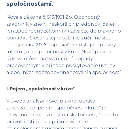
spoločnosťami.
Novela zákona č. 513/1991 Zb. Obchodný
zákonník v znení neskorších predpisov (ďalej
len ,,Obchodný zákonník“) zavádza do právneho
poriadku Slovenskej republiky s účinnosťou
od
1. januára 2016
doposiaľ neexistujúci právny
inštitút, a to spoločnosť v kríze. Nová právna
úprava môže mať významné dopady
predovšetkým v prípade poskytovanie úverov
alebo iných spôsobov financovania spoločností.
I. Pojem ,,spoločnosť v kríze“
V úvode analýzy novej právnej úpravy
zavádzajúcej pojem ,,spoločnosť v kríze“ je
nevyhnutné upozorniť na skutočnosť, že tento
právny inštitút sa aplikuje výlučne
na
spoločnosť s ručením obmedzeným, akciovú