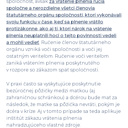
spoločnosť, avšak
za vrátenie plnenia ručia
spoločne a nerozdielne všetci členovia
štatutárneho orgánu spoločnosti, ktorí vykonávali
svoju funkciu v čase, keď sa plnenie vrátilo
protizákonne, ako aj tí, ktorí nárok na vrátenie
plnenia neuplatnili hoci o tejto povinnosti vedeli
a mohli vedieť
. Ručenie členov štatutárneho
orgánu vzniká voči spoločnosti a voči jej
ostatným veriteľom. Ručenie voči veriteľom
zaniká vrátením plnenia poskytnutého
v rozpore so zákazom späť spoločnosti.
V praxi často sa vyskytujúce poskytnutie
bezúročnej pôžičky medzi matkou (aj
zahraničnou schránkou) a dcérou bude mať za
následok, že matke sa pôžička nevráti, pokým je
dcéra v kríze. Aj v tomto prípade sa teda aplikuje
inštitút zákazu vrátenia plnenia
nahradzujúceho vlastné zdroje.