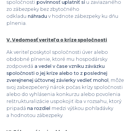
spoločnosti
povinnosť uplatniť si
u zaviazaného
zo zábezpeky bez zbytočného
odkladu
náhradu
v hodnote zábezpeky ku dňu
plnenia.
V. Vedomosť veriteľa o kríze spoločnosti
Ak veriteľ poskytol spoločnosti úver alebo
obdobné plnenie, ktoré mu hospodársky
zodpovedá
a vedel v čase vzniku záväzku
spoločnosti o jej kríze alebo to z poslednej
zverejnenej účtovnej závierky vedieť mohol
, môže
svoj zabezpečený nárok počas krízy spoločnosti
alebo do vyhlásenia konkurzu alebo povolenia
reštrukturalizácie uspokojiť iba v rozsahu, ktorý
pripadá
na rozdiel
medzi výškou pohľadávky
a hodnotou zábezpeky.