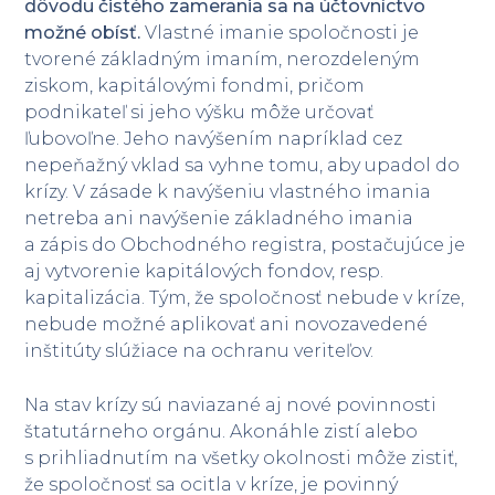
dôvodu čistého zamerania sa na účtovníctvo
možné obísť.
Vlastné imanie spoločnosti je
tvorené základným imaním, nerozdeleným
ziskom, kapitálovými fondmi, pričom
podnikateľ si jeho výšku môže určovať
ľubovoľne. Jeho navýšením napríklad cez
nepeňažný vklad sa vyhne tomu, aby upadol do
krízy. V zásade k navýšeniu vlastného imania
netreba ani navýšenie základného imania
a zápis do Obchodného registra, postačujúce je
aj vytvorenie kapitálových fondov, resp.
kapitalizácia. Tým, že spoločnosť nebude v kríze,
nebude možné aplikovať ani novozavedené
inštitúty slúžiace na ochranu veriteľov.
Na stav krízy sú naviazané aj nové povinnosti
štatutárneho orgánu. Akonáhle zistí alebo
s prihliadnutím na všetky okolnosti môže zistiť,
že spoločnosť sa ocitla v kríze, je povinný