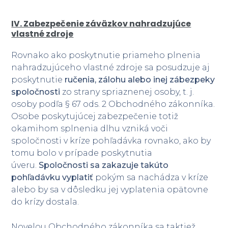
IV. Zabezpečenie záväzkov nahradzujúce
vlastné zdroje
Rovnako ako poskytnutie priameho plnenia
nahradzujúceho vlastné zdroje sa posudzuje aj
poskytnutie
ručenia, zálohu alebo inej zábezpeky
spoločnosti
zo strany spriaznenej osoby, t. j.
osoby podľa § 67 ods. 2 Obchodného zákonníka.
Osobe poskytujúcej zabezpečenie totiž
okamihom splnenia dlhu vzniká voči
spoločnosti v kríze pohľadávka rovnako, ako by
tomu bolo v prípade poskytnutia
úveru.
Spoločnosti sa zakazuje takúto
pohľadávku vyplatiť
pokým sa nachádza v kríze
alebo by sa v dôsledku jej vyplatenia opätovne
do krízy dostala.
Novelou Obchodného zákonníka sa taktiež