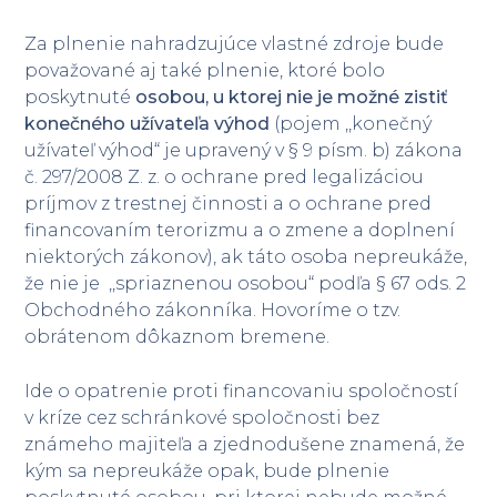
Za plnenie nahradzujúce vlastné zdroje bude
považované aj také plnenie, ktoré bolo
poskytnuté
osobou, u ktorej nie je možné zistiť
konečného užívateľa výhod
(pojem ,,konečný
užívateľ výhod“ je upravený v § 9 písm. b) zákona
č. 297/2008 Z. z. o ochrane pred legalizáciou
príjmov z trestnej činnosti a o ochrane pred
financovaním terorizmu a o zmene a doplnení
niektorých zákonov), ak táto osoba nepreukáže,
že nie je ,,spriaznenou osobou“ podľa § 67 ods. 2
Obchodného zákonníka. Hovoríme o tzv.
obrátenom dôkaznom bremene.
Ide o opatrenie proti financovaniu spoločností
v kríze cez schránkové spoločnosti bez
známeho majiteľa a zjednodušene znamená, že
kým sa nepreukáže opak, bude plnenie