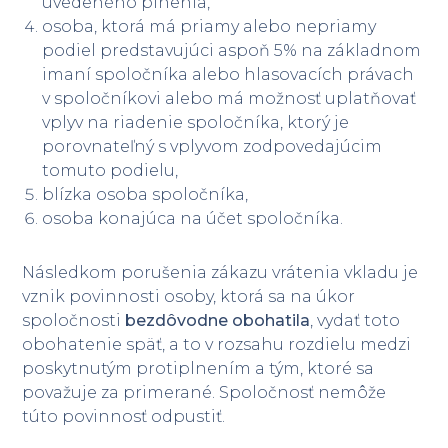
uvedeného plnenia,
osoba, ktorá má priamy alebo nepriamy
podiel predstavujúci aspoň 5% na základnom
imaní spoločníka alebo hlasovacích právach
v spoločníkovi alebo má možnosť uplatňovať
vplyv na riadenie spoločníka, ktorý je
porovnateľný s vplyvom zodpovedajúcim
tomuto podielu,
blízka osoba spoločníka,
osoba konajúca na účet spoločníka.
Následkom porušenia zákazu vrátenia vkladu je
vznik povinnosti osoby, ktorá sa na úkor
spoločnosti
bezdôvodne obohatila
, vydať toto
obohatenie späť, a to v rozsahu rozdielu medzi
poskytnutým protiplnením a tým, ktoré sa
považuje za primerané. Spoločnosť nemôže
túto povinnosť odpustiť.