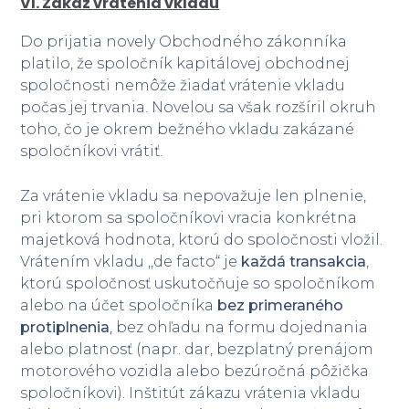
VI. Zákaz vrátenia vkladu
Do prijatia novely Obchodného zákonníka
platilo, že spoločník kapitálovej obchodnej
spoločnosti nemôže žiadať vrátenie vkladu
počas jej trvania. Novelou sa však rozšíril okruh
toho, čo je okrem bežného vkladu zakázané
spoločníkovi vrátiť.
Za vrátenie vkladu sa nepovažuje len plnenie,
pri ktorom sa spoločníkovi vracia konkrétna
majetková hodnota, ktorú do spoločnosti vložil.
Vrátením vkladu ,,de facto“ je
každá transakcia
,
ktorú spoločnosť uskutočňuje so spoločníkom
alebo na účet spoločníka
bez primeraného
protiplnenia
, bez ohľadu na formu dojednania
alebo platnosť (napr. dar, bezplatný prenájom
motorového vozidla alebo bezúročná pôžička
spoločníkovi). Inštitút zákazu vrátenia vkladu