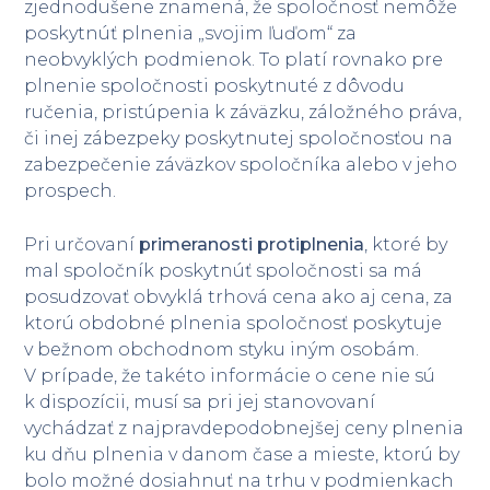
zjednodušene znamená, že spoločnosť nemôže
poskytnúť plnenia „svojim ľuďom“ za
neobvyklých podmienok. To platí rovnako pre
plnenie spoločnosti poskytnuté z dôvodu
ručenia, pristúpenia k záväzku, záložného práva,
či inej zábezpeky poskytnutej spoločnosťou na
zabezpečenie záväzkov spoločníka alebo v jeho
prospech.
Pri určovaní
primeranosti protiplnenia
, ktoré by
mal spoločník poskytnúť spoločnosti sa má
posudzovať obvyklá trhová cena ako aj cena, za
ktorú obdobné plnenia spoločnosť poskytuje
v bežnom obchodnom styku iným osobám.
V prípade, že takéto informácie o cene nie sú
k dispozícii, musí sa pri jej stanovovaní
vychádzať z najpravdepodobnejšej ceny plnenia
ku dňu plnenia v danom čase a mieste, ktorú by
bolo možné dosiahnuť na trhu v podmienkach