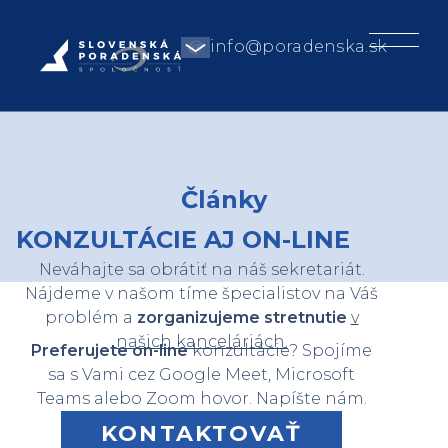
info@poradenska.sk
Články
KONZULTÁCIE AJ ON-LINE
Neváhajte sa obrátiť na náš sekretariát.
Nájdeme v našom tíme špecialistov na Váš
problém a
zorganizujeme stretnutie
v
našich kanceláriách.
Preferujete on-line
konzultácie? Spojíme
sa s Vami cez Google Meet, Microsoft
Teams alebo Zoom hovor. Napíšte nám.
KONTAKTOVAŤ