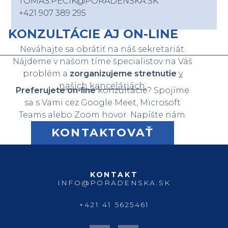
TOMAS.PECIK@PORADENSKA.SK
+421 907 389 295
KONZULTÁCIE AJ ON-LINE
Neváhajte sa obrátiť na náš sekretariát.
Nájdeme v našom tíme špecialistov na Váš
problém a
zorganizujeme stretnutie
v
našich kanceláriách.
Preferujete on-line
konzultácie? Spojíme
sa s Vami cez Google Meet, Microsoft
Teams alebo Zoom hovor. Napíšte nám.
KONTAKTOVAŤ
KONTAKT
INFO@PORADENSKA.SK
+421 41 5625461