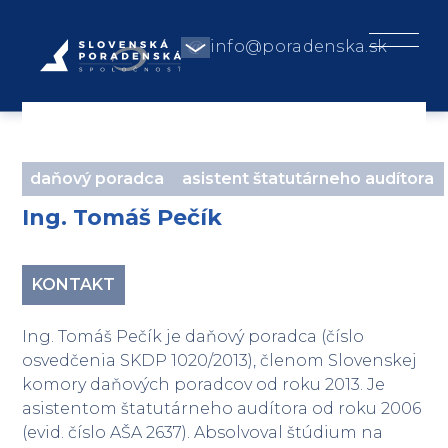
info@poradenska.sk
daňový poradca
asistent štatutárneho audítora
Ing. Tomáš Pečík
KONTAKT
Ing. Tomáš Pečík je daňový poradca (číslo
osvedčenia SKDP 1020/2013), členom Slovenskej
komory daňových poradcov od roku 2013. Je
asistentom štatutárneho audítora od roku 2006
(evid. číslo AŠA 2637). Absolvoval štúdium na