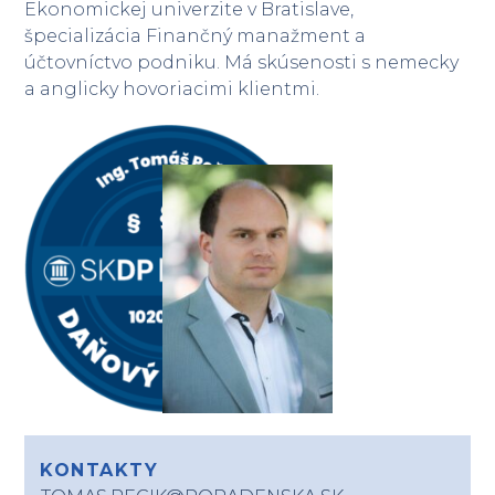
Ekonomickej univerzite v Bratislave,
špecializácia Finančný manažment a
účtovníctvo podniku. Má skúsenosti s nemecky
a anglicky hovoriacimi klientmi.
KONTAKTY