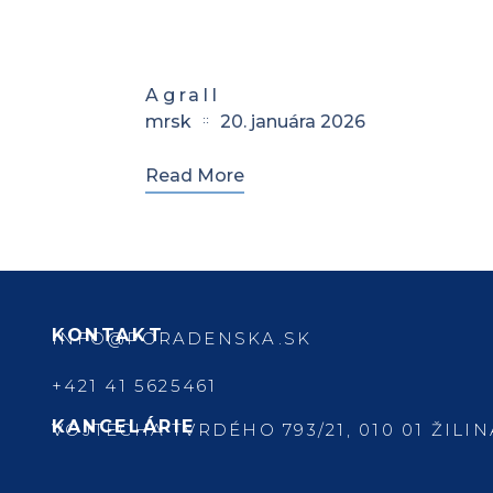
Agrall
mrsk
20. januára 2026
Read More
KONTAKT
INFO@PORADENSKA.SK
+421 41 5625461
KANCELÁRIE
VOJTECHA TVRDÉHO 793/21, 010 01 ŽILIN